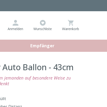
Artikel
Anmelden
Wunschliste
Warenkorb
im
Warenkorb,
Warenkorb
Empfänger
anzeigen
Auto Ballon - 43cm
um jemanden auf besondere Weise zu
denkt
üllt
über Distanz