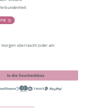
 Verbundenheit
TIE
t - morgen überrascht (oder am
In die Geschenkbox