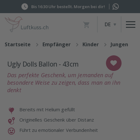
Bis 16:30 Uhr bestellt. Morgen bei dir!
Artikel
DE
im
Warenkorb,
Warenkorb
Startseite
Empfänger
Kinder
Jungen
anzeigen
Ugly Dolls Ballon - 43cm
Das perfekte Geschenk, um jemanden auf
besondere Weise zu zeigen, dass man an ihn
denkt
Bereits mit Helium gefüllt
Originelles Geschenk über Distanz
Führt zu emotionaler Verbundenheit