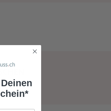
N
ASCHEN
 Deinen
chein*