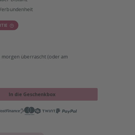
 Verbundenheit
TIE
t - morgen überrascht (oder am
In die Geschenkbox