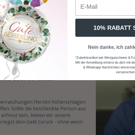
10% RABATT 
knapp auf den
Nein danke, ich zahl
*Zubehörartikel wie Wertgutscheine & Fo
MIt der Anmeldung erkärst du dich mit d
& Whatsapp Nachrichten einverstan
versprochen
ntie, denn wir wollen
überraschungen Herzen höherschlagen
fen. Sollte die beschenkte Person aus
erfreut sein, bieten wir unsere
riegst dein Geld zurück - ohne wenn