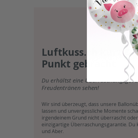
Luftkuss.ch kurz & 
Punkt gebracht
Du erhältst eine Überraschungsgara
Freudentränen sehen!
Wir sind überzeugt, dass unsere Ballon
lassen und unvergessliche Momente schaf
irgendeinem Grund nicht überrascht oder 
einzigartige Überraschungsgarantie. Du k
und Aber.