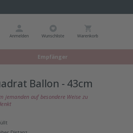
Artikel
Anmelden
Wunschliste
Warenkorb
im
Warenkorb,
Warenkorb
Empfänger
anzeigen
adrat Ballon - 43cm
um jemanden auf besondere Weise zu
denkt
üllt
über Distanz