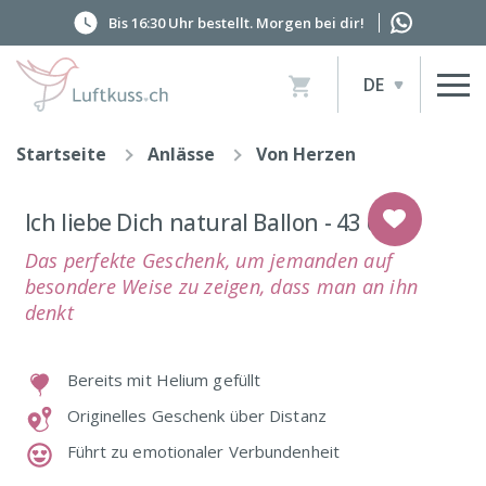
Bis 16:30 Uhr bestellt. Morgen bei dir!
Artikel
DE
im
Warenkorb,
Warenkorb
Startseite
Anlässe
Von Herzen
anzeigen
Ich liebe Dich natural Ballon - 43 cm
Das perfekte Geschenk, um jemanden auf
besondere Weise zu zeigen, dass man an ihn
denkt
Bereits mit Helium gefüllt
Originelles Geschenk über Distanz
Führt zu emotionaler Verbundenheit