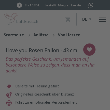
Bis 16:30 Uhr bestellt. Morgen bei dir!
Artikel
DE
im
Warenkorb,
Warenkorb
Startseite
Anlässe
Von Herzen
anzeigen
I love you Rosen Ballon - 43 cm
Das perfekte Geschenk, um jemanden auf
besondere Weise zu zeigen, dass man an ihn
denkt
Bereits mit Helium gefüllt
Originelles Geschenk über Distanz
Führt zu emotionaler Verbundenheit