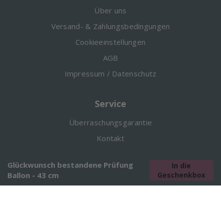
Über uns
Versand- & Zahlungsbedingungen
Cookieeinstellungen
AGB
Impressum / Datenschutz
Service
Überraschungsgarantie
Kontakt
#Luftkuss
Glückwunsch bestandene Prüfung
In die
Ballon - 43 cm
Geschenkbox