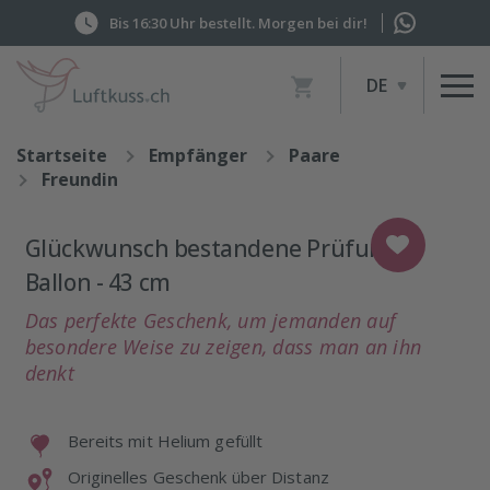
Bis 16:30 Uhr bestellt. Morgen bei dir!
Artikel
DE
im
Warenkorb,
Warenkorb
Startseite
Empfänger
Paare
anzeigen
Freundin
Glückwunsch bestandene Prüfung
Ballon - 43 cm
Das perfekte Geschenk, um jemanden auf
besondere Weise zu zeigen, dass man an ihn
denkt
Bereits mit Helium gefüllt
Originelles Geschenk über Distanz