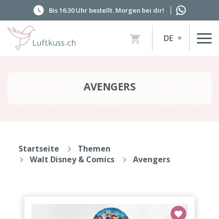
Bis 16:30 Uhr bestellt. Morgen bei dir!
Artikel
DE
im
Warenkorb,
Warenkorb
anzeigen
AVENGERS
Startseite
Themen
Walt Disney & Comics
Avengers