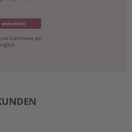
t anmelden
 und Gutscheine per
öglich.
 KUNDEN