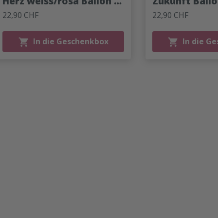
Herz weiss/rosa Ballon -
Zukunft Ballo
43cm
22,90 CHF
22,90 CHF
In die Geschenkbox
In die G