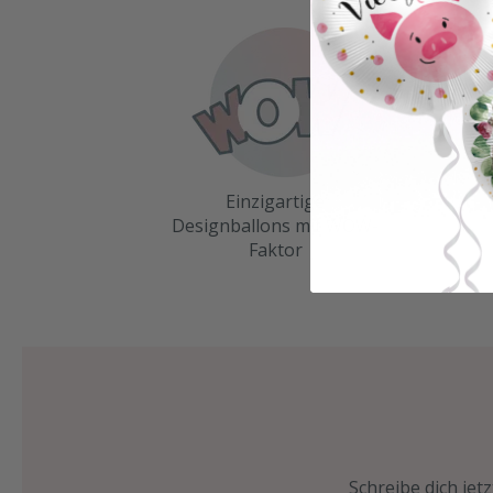
Einzigartige
Designballons mit WOW-
Faktor
Schreibe dich jet