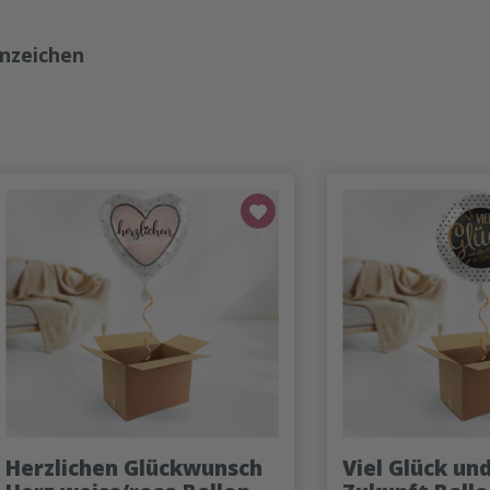
nzeichen
Herzlichen Glückwunsch
Viel Glück un