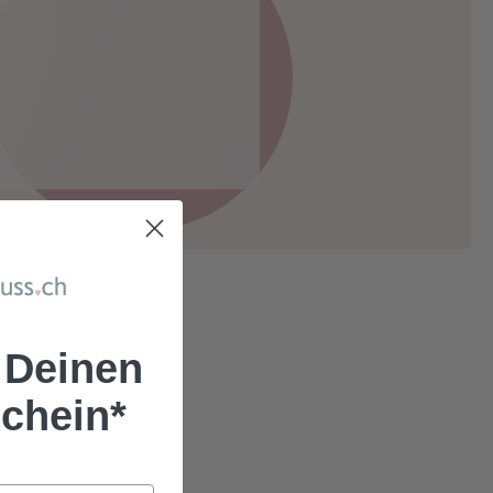
 Deinen
chein*