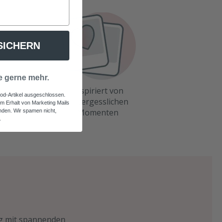
SICHERN
e gerne mehr.
10
Inspiriert von
od-Artikel ausgeschlossen.
unvergesslichen
em Erhalt von Marketing Mails
et
Momenten
den. Wir spamen nicht,
.
sig mit spannenden