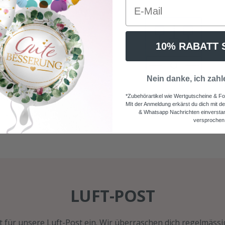
10% RABATT 
Nein danke, ich zahl
Digitaldruck mit
Kombiniere mit über +
*Zubehörartikel wie Wertgutscheine & Fo
höchsten
Mio. Varianten dein
MIt der Anmeldung erkärst du dich mit d
Qualitätsstandards
persönliches Ballonpak
& Whatsapp Nachrichten einverstan
versprochen
LUFT-POST
zt für unsere Luft-Post ein. Wir überraschen dich regelmäs