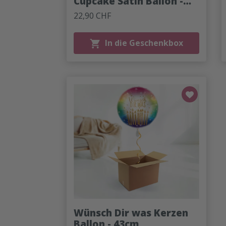
Cupcake Satin Ballon -
43cm
22,90 CHF
In die Geschenkbox
Wünsch Dir was Kerzen
Ballon - 43cm