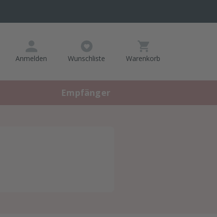
Artikel
Anmelden
Wunschliste
Warenkorb
im
Warenkorb,
Warenkorb
Empfänger
anzeigen