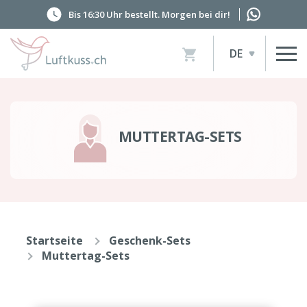
Bis 16:30 Uhr bestellt. Morgen bei dir!
Artikel
DE
im
Warenkorb,
Warenkorb
anzeigen
MUTTERTAG-SETS
Startseite
Geschenk-Sets
Muttertag-Sets